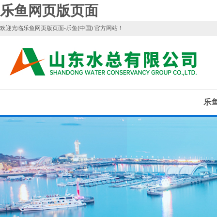
乐鱼网页版页面
欢迎光临乐鱼网页版页面-乐鱼(中国) 官方网站！
乐
面-