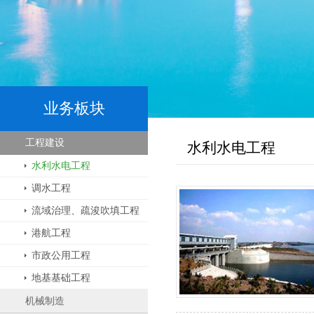
业务板块
工程建设
水利水电工程
水利水电工程
调水工程
流域治理、疏浚吹填工程
港航工程
市政公用工程
地基基础工程
机械制造