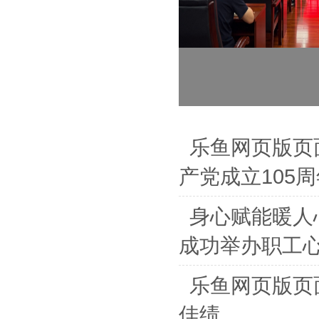
乐鱼网页版页
产党成立105
身心赋能暖人心
成功举办职工
乐鱼网页版页面
佳绩