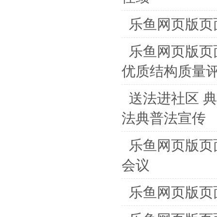
乐鱼网页版页面
乐鱼网页版页面
优质结构质量
送法进社区 典
法典普法宣传
乐鱼网页版页面
会议
乐鱼网页版页面