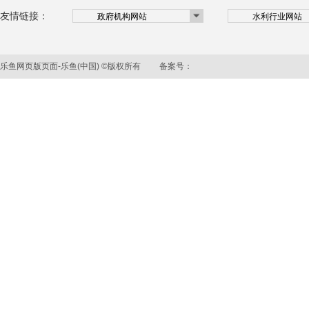
友情链接：
乐鱼网页版页面-乐鱼(中国) ©版权所有 备案号：