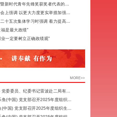
▪ 习近平给中国青年五四奖章暨新时代青年先锋奖获奖者代表的回信
▪ 习近平在加强基础研究座谈会上强调 以更大力度更实举措加强基础研究 进一步打牢科技强国建设根基
▪ 习近平在中共中央政治局第二十五次集体学习时强调 着力提高防范应对自然灾害能力 切实维护人民群众生命财产安全
民造福是最大政绩”
事创业一定要树立正确政绩观”
MORE>>
▪ 乐鱼网页版页面-乐鱼(中国) 党委委员、纪委书记雷波赴二局有限乐鱼网页版页面-乐鱼(中国) 、水工机械乐鱼网页版页面-乐鱼(中国) 开展廉政专题宣讲
▪ 杭州鲁润乐鱼网页版页面-乐鱼(中国) 党支部召开2025年度组织生活会暨民主评议党员会议
▪ 第二分乐鱼网页版页面-乐鱼(中国) 党支部召开2025年度组织生活会暨民主评议党员会议
▪ 水工机械乐鱼网页版页面-乐鱼(中国) 党支部召开2025年度组织生活会暨民主评议党员会议