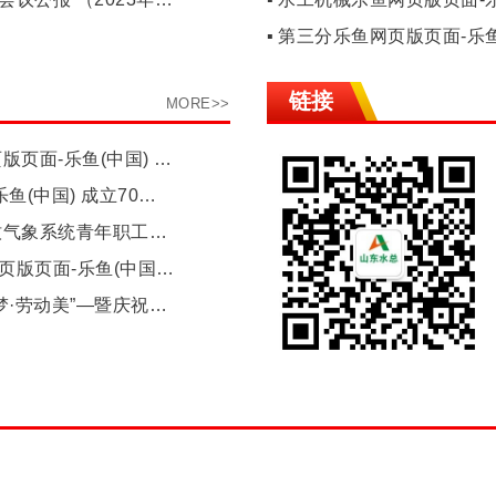
链接
MORE>>
▪ 身心赋能暖人心 阳光聚力启新程—乐鱼网页版页面-乐鱼(中国) 工会成功举办职工心理健康专题讲座
▪ 羽你同行 聚力奋进—庆祝乐鱼网页版页面-乐鱼(中国) 成立70周年职工羽毛球比赛圆满落幕
▪ 乐鱼网页版页面-乐鱼(中国) 在全省农林水牧气象系统青年职工演讲比赛中荣获佳绩
▪ 赛场逐梦扬斗志，凝心聚力展风采—乐鱼网页版页面-乐鱼(中国) 工会成功举办庆祝乐鱼网页版页面-乐鱼(中国) 成立70周年职工篮球赛
▪ 乐鱼网页版页面-乐鱼(中国) 成功举办“中国梦·劳动美”—暨庆祝乐鱼网页版页面-乐鱼(中国) 成立70周年职工演讲比赛