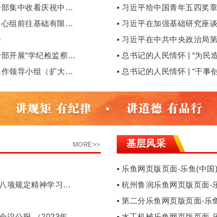
▪ 乐鱼网页版页面-乐鱼(中国) 党委组织党员干部集中收看庆祝中国共产党成立105周年大会
▪ 乐鱼网页版页面-乐鱼(中国) 党委理论学习中心组前往基础有限乐鱼网页版页面-乐鱼(中国) 庆云县德惠新河项目和渤海革命老区纪念园开展调研式学习
会
▪ 乐鱼网页版页面-乐鱼(中国) 纪委组织纪检干部开展“学纪检监察史，锤炼忠诚底色”主题学习月活动
▪ 总书记的人民情怀 | “为
▪ 乐鱼网页版页面-乐鱼(中国) 党委党的建设工作领导小组（扩大）会议召开研究部署乐鱼网页版页面-乐鱼(中国) 树立和践行正确政绩观学习教育工作
▪ 总书记的人民情怀 | “干
基层风采
MORE>>
▪ 中办印发《通知》在全党开展深入贯彻中央八项规定精神学习教育
▪ 中国共产党第二十届中央委员会第二次全体会议公报 （2023年2月28日中国共产党第二十届中央委员会第二次全体会议通过）