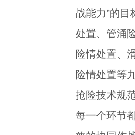
战能力”的
处置、管涌
险情处置、
险情处置等
抢险技术规
每一个环节