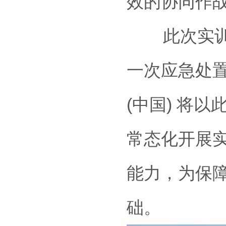
效的协同作
此次实训演
一次应急处
(中国) 将
常态化开展
能力，为保
础。