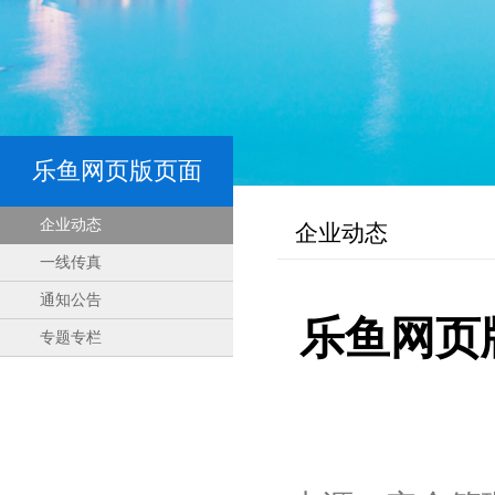
乐鱼网页版页面
企业动态
企业动态
一线传真
通知公告
乐鱼网页
专题专栏