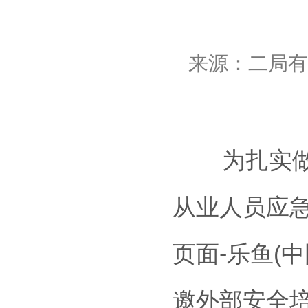
来源：二局有
为扎实做好
从业人员应
页面-乐鱼(
邀外部安全